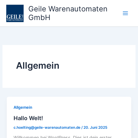
Zum
Geile Warenautomaten
Inhalt
GmbH
springen
Allgemein
Allgemein
Hallo Welt!
c.hoelting@geile-warenautomaten.de
/
20. Juni 2025
Willkommen bei WordPress. Dies ist dein erster